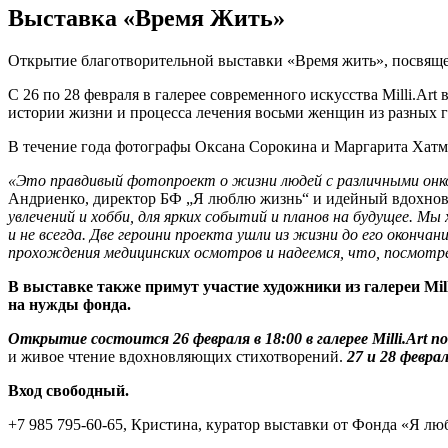
Выставка «Время Жить»
Открытие благотворительной выставки «Время жить», посвяще
С 26 по 28 февраля в галерее современного искусства Milli.A
истории жизни и процесса лечения восьми женщин из разных 
В течение года фотографы Оксана Сорокина и Маргарита Хатму
«Это правдивый фотопроект о жизни людей с различными онко
Андриенко, директор БФ „Я люблю жизнь“ и идейный вдохнов
увлечений и хобби, для ярких событий и планов на будущее. М
и не всегда. Две героини проекта ушли из жизни до его око
прохождения медицинских осмотров и надеемся, что, посмотре
В выставке также примут участие художники из галереи Mil
на нужды фонда.
Открытие состоится 26 февраля в 18:00 в галерее Milli.Art по
и живое чтение вдохновляющих стихотворений.
27 и 28 февра
Вход свободный.
+7 985 795-60-65, Кристина, куратор выставки от Фонда «Я л