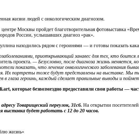
нная жизни людей с онкологическим диагнозом.
rt в центре Москвы пройдет благотворительная фотовыставка «В
городов России, услышавших диагноз «рак».
ллина находились рядом с героинями — и готовы показать какая
заболеваниями, приоткрывающий занавес для тех, кто боится л
итель проекта.
— Безусловно, после диагноза жизнь меняется, н
ы хотели показать, что лечение онкологического заболевания бы
нчания. Их портреты тоже будут представлены на выставке. Мы
в в глаза героинь, каждый сделает правильные выводы и пойме
li.art, которые безвозмездно предоставили свои работы — ча
 адресу Товарищеский переулок, 31с6.
На открытии посетителей 
ля выставка будет работать с 12 до 20 часов.
юблю жизнь»