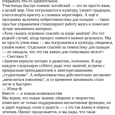
открывать что-то удивительное.
Участницы быстро поняли: китайский — это не просто язык,
а целый мир. Они погружаются в культуру, узнают традиции,
учатся видеть красоту в сложных иероглифах. А ещё в
программу включена нейрогимнастика для пальцев — такие
простые упражнения стимулируют работу мозга и помогают
лучше запоминать материал.
«Хочу сказать огромное спасибо за наши занятия! Это тот
редкий случай, когда процесс намного важнее результата. Мы
не просто учим язык — мы погружаемся в культуру, общаемся,
узнаём новое. Отдельное спасибо за гимнастику для пальцев
— не ожидала, что это так важно для стимуляции мозга!»
— Светлана У.
«Занятия вернули интерес к развитию, познанию. Я жду
каждую следующую субботу ради этих занятий, встречи с
прекрасным преподавателем и заинтересованными
„студентками“. А нейрогимнастика действительно заставляет
„шевелиться извилины“, и со временем запоминать стало
легче и быстрее»
— Юлия Ф.
Вместе — к новым возможностям
Мы верим, что новые знания, общение и творчество
помогают не только поддерживать когнитивные функции, но
и дарят надежду, силы и радость — а это так важно в период
лечения. Проект продолжается, и мы рады, что такая