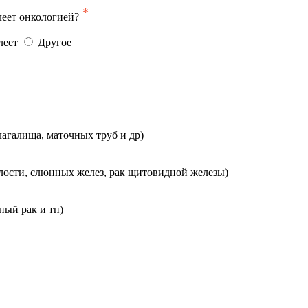
*
леет онкологией?
леет
Другое
лагалища, маточных труб и др)
олости, слюнных желез, рак щитовидной железы)
ый рак и тп)