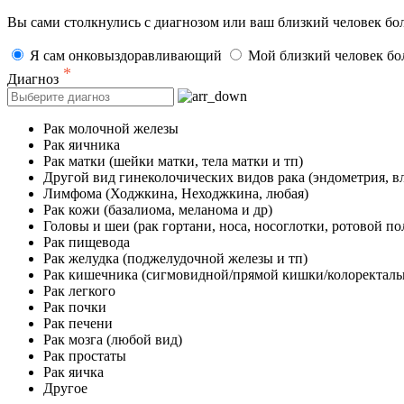
Вы сами столкнулись с диагнозом или ваш близкий человек бо
Я сам онковыздоравливающий
Мой близкий человек бо
*
Диагноз
Рак молочной железы
Рак яичника
Рак матки (шейки матки, тела матки и тп)
Другой вид гинеколочических видов рака (эндометрия, в
Лимфома (Ходжкина, Неходжкина, любая)
Рак кожи (базалиома, меланома и др)
Головы и шеи (рак гортани, носа, носоглотки, ротовой п
Рак пищевода
Рак желудка (поджелудочной железы и тп)
Рак кишечника (сигмовидной/прямой кишки/колоректальн
Рак легкого
Рак почки
Рак печени
Рак мозга (любой вид)
Рак простаты
Рак яичка
Другое