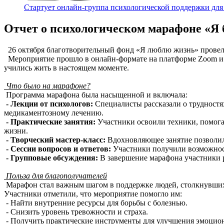
Стартует онлайн‑группа психологической поддержки для
Отчет о психологическом марафоне «Я б
26 октября благотворительный фонд «Я люблю жизнь» провел 
Мероприятие прошло в онлайн-формате на платформе Zoom и с
учились жить в настоящем моменте.
Что было на марафоне?
Программа марафона была насыщенной и включала:
- Лекции от психологов:
Специалисты рассказали о трудностях
медикаментозному лечению.
- Практические занятия:
Участники освоили техники, помогаю
жизни.
- Творческий мастер-класс:
Вдохновляющее занятие позволило
- Сессии вопросов и ответов:
Участники получили возможност
- Групповые обсуждения:
В завершение марафона участники р
Польза для благополучателей
Марафон стал важным шагом в поддержке людей, столкнувших
Участники отметили, что мероприятие помогло им:
- Найти внутренние ресурсы для борьбы с болезнью.
- Снизить уровень тревожности и страха.
- Получить практические инструменты для улучшения эмоцион