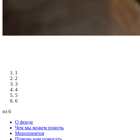
1
2
3
4
5
6
из 6
О фонде
Чем мы можем помочь
Мероприятия
Помочь нам помогать