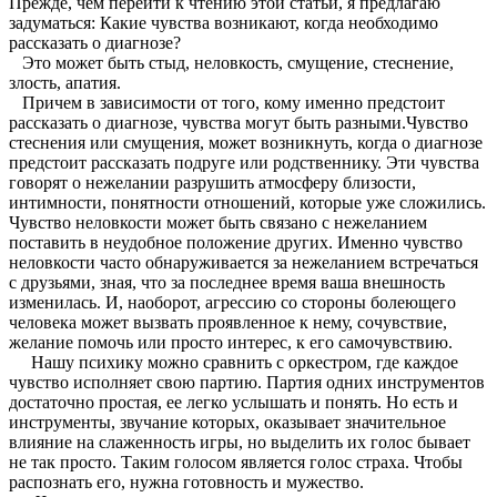
Прежде, чем перейти к чтению этой статьи, я предлагаю
задуматься: Какие чувства возникают, когда необходимо
рассказать о диагнозе?
Это может быть стыд, неловкость, смущение, стеснение,
злость, апатия.
Причем в зависимости от того, кому именно предстоит
рассказать о диагнозе, чувства могут быть разными.Чувство
стеснения или смущения, может возникнуть, когда о диагнозе
предстоит рассказать подруге или родственнику. Эти чувства
говорят о нежелании разрушить атмосферу близости,
интимности, понятности отношений, которые уже сложились.
Чувство неловкости может быть связано с нежеланием
поставить в неудобное положение других. Именно чувство
неловкости часто обнаруживается за нежеланием встречаться
с друзьями, зная, что за последнее время ваша внешность
изменилась. И, наоборот, агрессию со стороны болеющего
человека может вызвать проявленное к нему, сочувствие,
желание помочь или просто интерес, к его самочувствию.
Нашу психику можно сравнить с оркестром, где каждое
чувство исполняет свою партию. Партия одних инструментов
достаточно простая, ее легко услышать и понять. Но есть и
инструменты, звучание которых, оказывает значительное
влияние на слаженность игры, но выделить их голос бывает
не так просто. Таким голосом является голос страха. Чтобы
распознать его, нужна готовность и мужество.