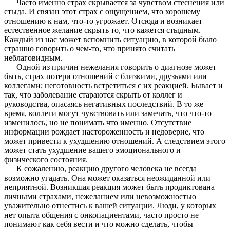
Часто именно страх скрывается за чувством стеснения или
стыда. И связан этот страх с ощущением, что хорошему
отношению к нам, что-то угрожает. Отсюда и возникает
естественное желание скрыть то, что кажется стыдным.
Каждый из нас может вспомнить ситуацию, в которой было
страшно говорить о чем-то, что принято считать
неблаговидным.
Одной из причин нежелания говорить о диагнозе может
быть, страх потери отношений с близкими, друзьями или
коллегами; неготовность встретиться с их реакцией. Бывает и
так, что заболевание стараются скрыть от коллег и
руководства, опасаясь негативных последствий. В то же
время, коллеги могут чувствовать или замечать, что что-то
изменилось, но не понимать что именно. Отсутствие
информации рождает настороженность и недоверие, что
может привести к ухудшению отношений. А следствием этого
может стать ухудшение вашего эмоционального и
физического состояния.
К сожалению, реакцию другого человека не всегда
возможно угадать. Она может оказаться неожиданной или
неприятной. Возникшая реакция может быть продиктована
личными страхами, нежеланием или невозможностью
уважительно отнестись к вашей ситуации. Люди, у которых
нет опыта общения с онкопациентами, часто просто не
понимают как себя вести и что можно сделать, чтобы